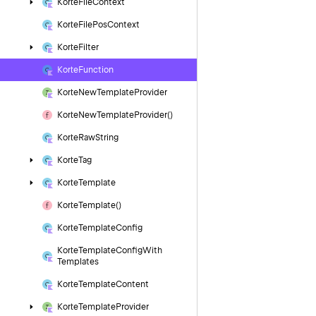
Korte
File
Context
Korte
File
Pos
Context
Korte
Filter
Korte
Function
Korte
New
Template
Provider
Korte
New
Template
Provider()
Korte
Raw
String
Korte
Tag
Korte
Template
Korte
Template()
Korte
Template
Config
Korte
Template
Config
With
Templates
Korte
Template
Content
Korte
Template
Provider