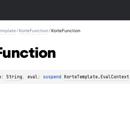
template
/
KorteFunction
/
KorteFunction
Function
e
: 
String
, 
eval
: 
suspend 
KorteTemplate.EvalContext