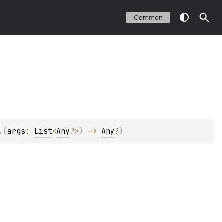
Common
.
(
args
: 
List
<
Any
?
>
)
 -> 
Any
?
)